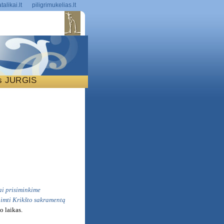
talikai.lt
piligrimukelias.lt
is JURGIS
S
i prisiminkime
iimti Krikšto sakramentą
o laikas.