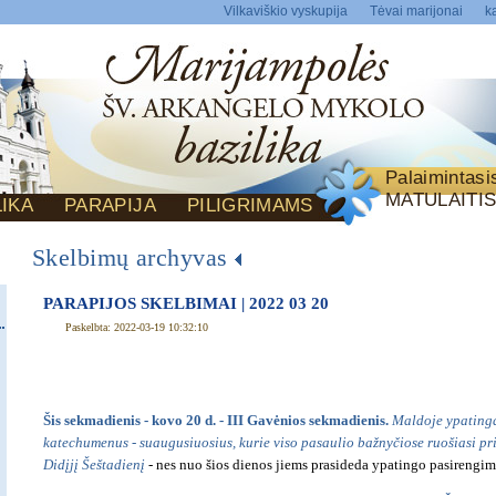
Vilkaviškio vyskupija
Tėvai marijonai
ka
Palaimintas
MATULAITI
LIKA
PARAPIJA
PILIGRIMAMS
Skelbimų archyvas
PARAPIJOS SKELBIMAI | 2022 03 20
Paskelbta: 2022-03-19 10:32:10
Šis sekmadienis - kovo 20 d. - III Gavėnios sekmadienis.
Maldoje ypatinga
katechumenus - suaugusiuosius, kurie viso pasaulio bažnyčiose ruošiasi pr
Didįjį Šeštadienį
- nes nuo šios dienos jiems prasideda ypatingo pasirengim