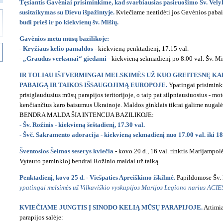
Tęsiantis Gavėniai prisiminkime, kad svarbiausias pasiruošimo Šv. Vely
susitaikymas su Dievu išpažintyje.
Kviečiame neatidėti jos Gavėnios paba
budi prieš ir po kiekvienų šv. Mišių.
Gavėnios metu mūsų bazilikoje:
-
Kryžiaus kelio pamaldos
- kiekvieną penktadienį, 17.15 val.
-
„Graudūs verksmai“ giedami
- kiekvieną sekmadienį po 8.00 val. Šv. Mi
IR TOLIAU IŠTVERMINGAI MELSKIMĖS UŽ KUO GREITESNĘ K
PABAIGĄ IR TAIKOS IŠSAUGOJIMĄ EUROPOJE.
Ypatingai prisimink
prisiglaudusius mūsų parapijos teritorijoje, o taip pat silpniausiuosius - mote
kenčiančius karo baisumus Ukrainoje. Maldos ginklais tikrai galime nugalė
BENDRA MALDA ŠIA INTENCIJA BAZILIKOJE:
- Šv. Rožinis - kiekvieną šeštadienį, 17.30 val.
- Švč. Sakramento adoracija - kiekvieną sekmadienį nuo 17.00 val. iki 18
Šventosios Šeimos seserys kviečia
- kovo 20 d., 16 val. rinktis Marijampol
Vytauto paminklo) bendrai Rožinio maldai už taiką.
Penktadienį, kovo 25 d. - Viešpaties Apreiškimo iškilmė.
Papildomose Šv. 
ypatingai melsimės už Vilkaviškio vyskupijos Marijos Legiono narius ACIE
KVIEČIAME JUNGTIS Į SINODO KELIĄ MŪSŲ PARAPIJOJE.
Artimia
parapijos salėje: