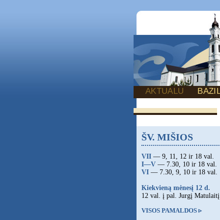
AKTUALU
BAZI
ŠV. MIŠIOS
VII
— 9, 11, 12 ir 18 val.
I—V
— 7.30, 10 ir 18 val.
VI
— 7.30, 9, 10 ir 18 val.
Kiekvieną mėnesį 12 d.
12 val. į pal. Jurgį Matulaitį
VISOS PAMALDOS ▹