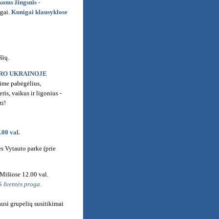
koms žingsnis -
igai.
Kunigai klausyklose
šių.
ARO UKRAINOJE
ime pabėgėlius,
ris, vaikus ir ligonius -
ti!
.00 val.
ės Vytauto parke (prie
Mišiose 12.00 val.
S šventės proga.
usi grupelių susitikimai