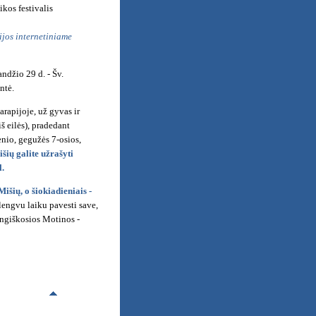
ikos festivalis
ijos internetiniame
ndžio 29 d. - Šv.
ntė.
rapijoje, už gyvas ir
š eilės), pradedant
enio, gegužės 7-osios,
išių galite užrašyti
l.
Mišių, o šiokiadieniais -
engvu laiku pavesti save,
angiškosios Motinos -