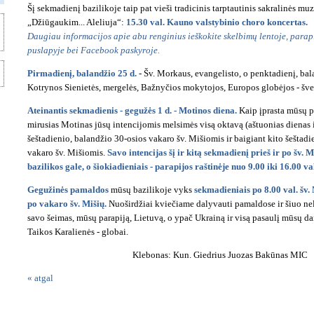
Šį sekmadienį bazilikoje taip pat vieši tradicinis tarptautinis sakralinės muz
„Džiūgaukim... Aleliuja“:
15.30 val. Kauno valstybinio choro koncertas.
Daugiau informacijos apie abu renginius ieškokite skelbimų lentoje, parap
puslapyje bei Facebook paskyroje.
Pirmadienį, balandžio 25 d.
- Šv. Morkaus, evangelisto, o penktadienį, bala
Kotrynos Sienietės, mergelės, Bažnyčios mokytojos, Europos globėjos - šve
Ateinantis sekmadienis - gegužės 1 d. - Motinos diena.
Kaip įprasta mūsų pa
mirusias Motinas jūsų intencijomis melsimės visą oktavą (aštuonias dienas i
šeštadienio, balandžio 30-osios vakaro šv. Mišiomis ir baigiant kito šeštadi
vakaro šv. Mišiomis.
Savo intencijas šį ir kitą sekmadienį prieš ir po šv. M
bazilikos gale, o šiokiadieniais - parapijos raštinėje nuo 9.00 iki 16.00 va
Gegužinės pamaldos
mūsų bazilikoje vyks
sekmadieniais po 8.00 val. šv. 
po vakaro šv. Mišių.
Nuoširdžiai kviečiame dalyvauti pamaldose ir šiuo nel
savo šeimas, mūsų parapiją, Lietuvą, o ypač Ukrainą ir visą pasaulį mūsų d
Taikos Karalienės - globai.
Klebonas: Kun. Giedrius Juozas Bakūnas MIC
« atgal