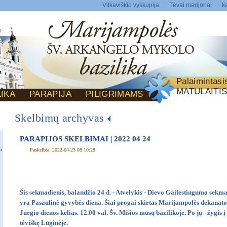
Vilkaviškio vyskupija
Tėvai marijonai
ka
Palaimintas
MATULAITI
LIKA
PARAPIJA
PILIGRIMAMS
Skelbimų archyvas
PARAPIJOS SKELBIMAI | 2022 04 24
Paskelbta: 2022-04-23 08:10:28
Šis sekmadienis, balandžio 24 d. - Atvelykis - Dievo Gailestingumo sekmad
yra Pasaulinė gyvybės diena. Šiai progai skirtas Marijampolės dekanato
Jurgio dienos kelias. 12.00 val. Šv. Mišios mūsų bazilikoje. Po jų - žygis 
tėviškę Lūginėje.