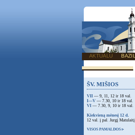
AKTUALU
BAZI
ŠV. MIŠIOS
VII
— 9, 11, 12 ir 18 val.
I—V
— 7.30, 10 ir 18 val.
VI
— 7.30, 9, 10 ir 18 val.
Kiekvieną mėnesį 12 d.
12 val. į pal. Jurgį Matulaitį
VISOS PAMALDOS ▹