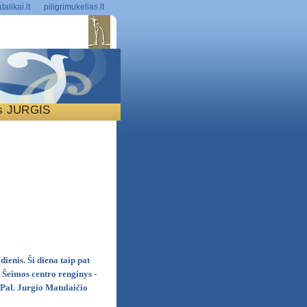
talikai.lt
piligrimukelias.lt
is JURGIS
S
ienis. Ši diena taip pat
 Šeimos centro renginys -
į Pal. Jurgio Matulaičio