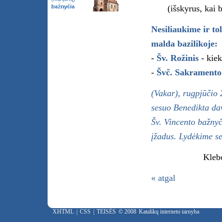
(išskyrus, kai 
Nesiliaukime ir to
malda bazilikoje:
-
Šv. Rožinis
- kiek
-
Švč. Sakramento
(Vakar), rugpjūčio 
sesuo Benedikta dav
Šv. Vincento bažny
įžadus. Lydėkime se
Kleb
« atgal
XHTML
|
CSS
|
TEISĖS
© 2008
Katalikų interneto tarnyba