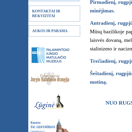
Pirmadienį, rugpjū
minėjimas.
KONTAKTAI IR
REKVIZITAI
Antradienį, rugpjūč
AUKOS IR PARAMA
Mūsų bazilikoje p
laisvės dovaną, mel
stalinizmo ir naci
Trečiadienį, rugpj
Šeštadienį, rugpjū
motiną.
NUO RUGS