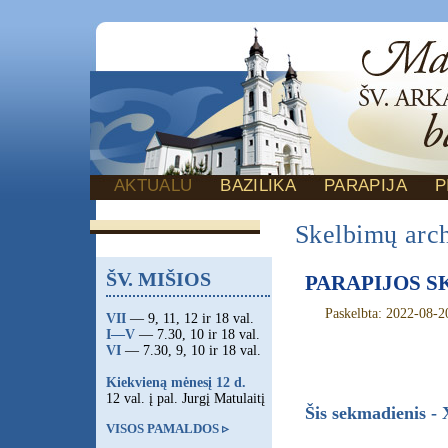
AKTUALU
BAZILIKA
PARAPIJA
P
Skelbimų arc
ŠV. MIŠIOS
PARAPIJOS SK
Paskelbta: 2022-08-2
VII
— 9, 11, 12 ir 18 val.
I—V
— 7.30, 10 ir 18 val.
VI
— 7.30, 9, 10 ir 18 val.
Kiekvieną mėnesį 12 d.
12 val. į pal. Jurgį Matulaitį
Šis sekmadienis - 
VISOS PAMALDOS ▹