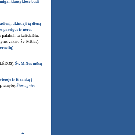
unigai klausyklose budi
ienį, tikintieji tą dieną
s pareigos ir nėra.
 palaimintu kalėdaičiu.
kyrus vakaro Šv. Mišias).
rnelių)
LĖDOS).
Šv. Mišios mūsų
etoje ir iš rankų į
ką, ramybę.
Šios ugnies