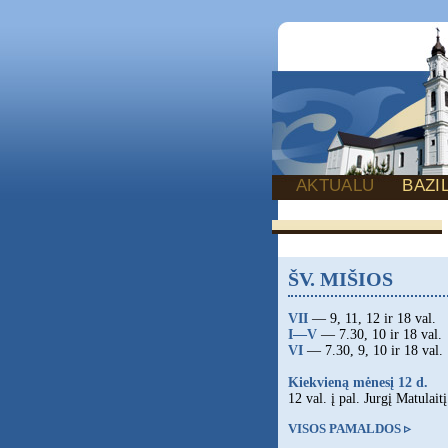
AKTUALU
BAZI
ŠV. MIŠIOS
VII
— 9, 11, 12 ir 18 val.
I—V
— 7.30, 10 ir 18 val.
VI
— 7.30, 9, 10 ir 18 val.
Kiekvieną mėnesį 12 d.
12 val. į pal. Jurgį Matulaitį
VISOS PAMALDOS ▹