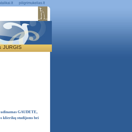
talikai.lt
piligrimukelias.lt
is JURGIS
S
aip vadinamas GAUDETE,
 klierikų studijoms bei