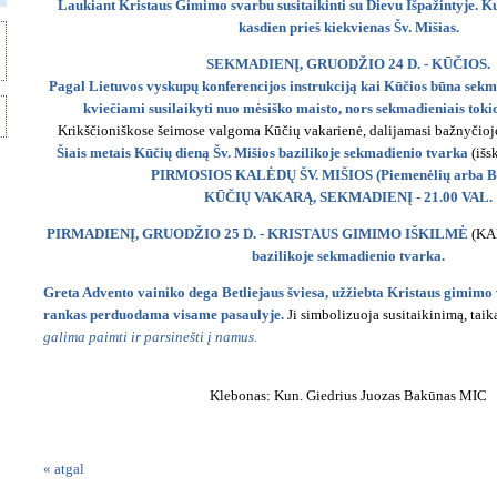
Laukiant Kristaus Gimimo svarbu susitaikinti su Dievu Išpažintyje. K
kasdien prieš kiekvienas Šv. Mišias.
SEKMADIENĮ, GRUODŽIO 24 D. - KŪČIOS.
Pagal Lietuvos vyskupų konferencijos instrukciją kai Kūčios būna sekmad
kviečiami susilaikyti nuo mėsiško maisto, nors sekmadieniais tokio
Krikščioniškose šeimose valgoma Kūčių vakarienė, dalijamasi bažnyčioje
Šiais metais Kūčių dieną Šv. Mišios bazilikoje sekmadienio tvarka
(išs
PIRMOSIOS KALĖDŲ ŠV. MIŠIOS (Piemenėlių arba Be
KŪČIŲ VAKARĄ, SEKMADIENĮ - 21.00 VAL.
PIRMADIENĮ, GRUODŽIO 25 D. - KRISTAUS GIMIMO IŠKILMĖ
(KA
bazilikoje sekmadienio tvarka.
Greta Advento vainiko dega Betliejaus šviesa, užžiebta Kristaus gimimo vi
rankas perduodama visame pasaulyje.
Ji simbolizuoja susitaikinimą, tai
galima paimti ir parsinešti į namus.
Klebonas: Kun. Giedrius Juozas Bakūnas MIC
« atgal