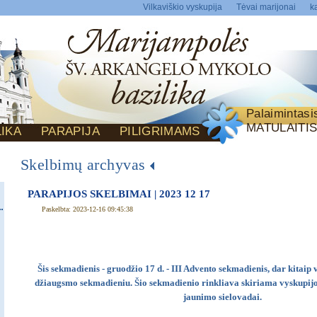
Vilkaviškio vyskupija
Tėvai marijonai
ka
Palaimintas
MATULAITI
LIKA
PARAPIJA
PILIGRIMAMS
Skelbimų archyvas
PARAPIJOS SKELBIMAI | 2023 12 17
Paskelbta: 2023-12-16 09:45:38
Šis sekmadienis - gruodžio 17 d. - III Advento sekmadienis, dar kit
džiaugsmo sekmadieniu. Šio sekmadienio rinkliava skiriama vyskupijos
jaunimo sielovadai.