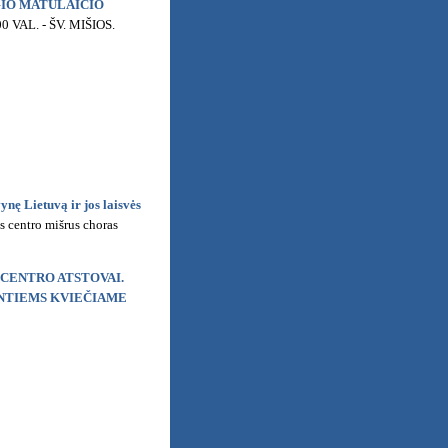
RGIO MATULAIČIO
00 VAL. - ŠV. MIŠIOS.
 Lietuvą ir jos laisvės
 centro mišrus choras
O CENTRO ATSTOVAI.
ANTIEMS KVIEČIAME