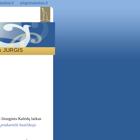
talikai.lt
piligrimukelias.lt
is JURGIS
S
i liturginis Kalėdų laikas
prakartėlė bazilikoje