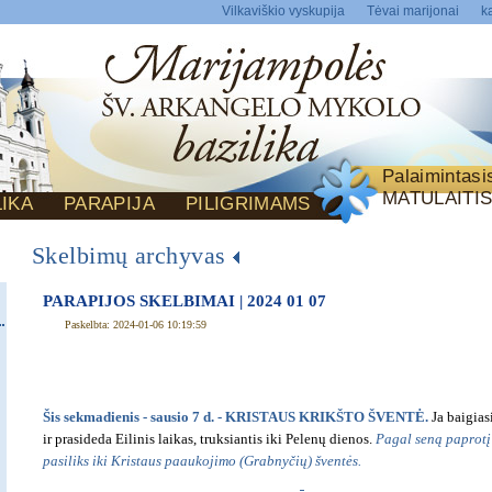
Vilkaviškio vyskupija
Tėvai marijonai
ka
Palaimintas
MATULAITI
LIKA
PARAPIJA
PILIGRIMAMS
Skelbimų archyvas
PARAPIJOS SKELBIMAI | 2024 01 07
Paskelbta: 2024-01-06 10:19:59
Šis sekmadienis - sausio 7 d. - KRISTAUS KRIKŠTO ŠVENTĖ.
Ja baigias
ir prasideda Eilinis laikas, truksiantis iki Pelenų dienos.
Pagal seną paprotį 
pasiliks iki Kristaus paaukojimo (Grabnyčių) šventės.