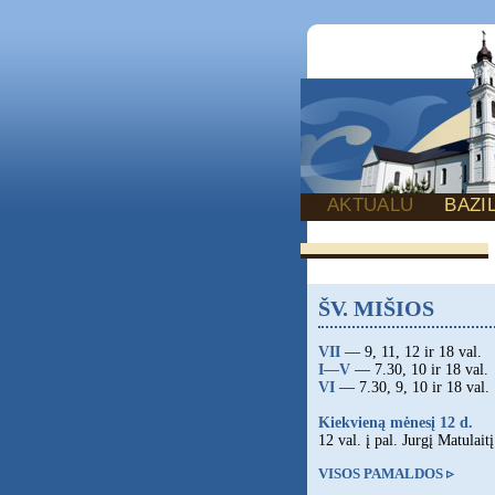
AKTUALU
BAZI
ŠV. MIŠIOS
VII
— 9, 11, 12 ir 18 val.
I—V
— 7.30, 10 ir 18 val.
VI
— 7.30, 9, 10 ir 18 val.
Kiekvieną mėnesį 12 d.
12 val. į pal. Jurgį Matulaitį
VISOS PAMALDOS ▹