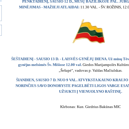
PENKTADIENĮ, SAUSIO 12 D., MŪSŲ BAZILIKOJE PAL. JU
MINĖJIMAS - MAŽIEJI ATLAIDAI:
11.30 VAL. - ŠV. ROŽINIS, 12.
ŠEŠTADIENĮ - SAUSIO 13 D. - LAISVĖS GYNĖJŲ DIENA. Už mūsų Tėvynę
gynėjus melsimės Šv. Mišiose 12.00 val.
Giedos Marijampolės Kultūros
„Šešupė“, vadovas p. Valdas Mačiulskas.
ŠIANDIEN, SAUSIO 7 D. NUO 9 VAL. ATVYKSTA KAUNO KRAUJ
NORINČIUS SAVO DONORYSTE PAGELBĖTI LIGOS VARGE ES
UŽSUKTI Į VIENUOLYNO RAŠTINĘ.
Klebonas: Kun. Giedrius Bakūnas MIC