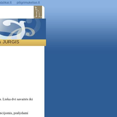
talikai.lt
piligrimukelias.lt
is JURGIS
S
 Lieka dvi savaitės iki
tencijomis, prašydami