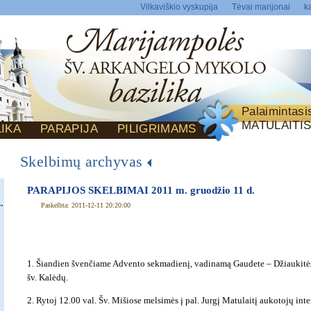
Vilkaviškio vyskupija
Tėvai marijonai
ka
Palaimintas
MATULAITI
LIKA
PARAPIJA
PILIGRIMAMS
Skelbimų archyvas
PARAPIJOS SKELBIMAI 2011 m. gruodžio 11 d.
Paskelbta: 2011-12-11 20:20:00
1. Šiandien švenčiame Advento sekmadienį, vadinamą Gaudete – Džiaukitės.
šv. Kalėdų.
2. Rytoj 12.00 val. Šv. Mišiose melsimės į pal. Jurgį Matulaitį aukotojų in