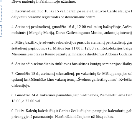
Dievo malonių ir Palaimintojo užtarimo.
3. Ketvirtadienį nuo 10 iki 15 val. parapijos salėje Lietuvos Carito slaugos
dalyvauti prašome registruotis pastoraciniame centre.
4. Ateinantį penktadienį, gruodžio 16 d., 12.00 val. mūsų bažnyčioje, Aušro
melsimės į Mergelę Mariją, Dievo Gailestingumo Motiną, aukotojų intenci
5. Mūsų bazilikoje advento rekolekcijos prasidės ateinantį penktadienį, gru
šeštadienį papildomos šv. Mišios bus 11.00 ir 12.00 val. Rekolekcijos baig
Mišiomis, jas praves Kauno jėzuitų gimnazijos direktorius Aldonas Gudaitis
6. Ateinančio sekmadienio rinkliavos bus skirtos kunigų seminarijos išlaik
7. Gruodžio 18 d., ateinantį sekmadienį, po vakarinių šv. Mišių parapijos sa
tęsiantį krikščioniško kino vakarų temą, „Švelnus gailestingumas“. Kviečia
diskusijoje.
8. Gruodžio 24 d. vakarinės pamaldos, taip vadinamos, Piemenėlių arba Ber
18.00, o 22.00 val.
9. Iki šv. Kalėdų kalėdaičių ir Caritas žvakučių bei parapijos kalendorių ga
prieangyje iš patarnautojo. Nuoširdžiai dėkojame už Jūsų aukas.