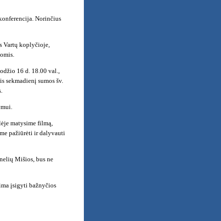
 konferencija. Norinčius
s Vartų koplyčioje,
jomis.
odžio 16 d. 18.00 val.,
sis sekmadienį sumos šv.
.
ymui.
lėje matysime filmą,
me pažiūrėti ir dalyvauti
nelių Mišios, bus ne
lima įsigyti bažnyčios