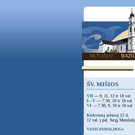
AKTUALU
BAZI
ŠV. MIŠIOS
VII
— 9, 11, 12 ir 18 val.
I—V
— 7.30, 10 ir 18 val.
VI
— 7.30, 9, 10 ir 18 val.
Kiekvieną mėnesį 12 d.
12 val. į pal. Jurgį Matulaitį
VISOS PAMALDOS ▹