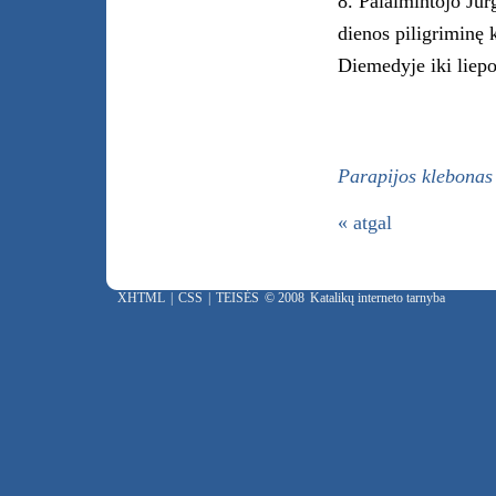
8. Palaimintojo Jur
dienos piligriminę 
Diemedyje iki liepo
Parapijos klebonas
« atgal
XHTML
|
CSS
|
TEISĖS
© 2008
Katalikų interneto tarnyba