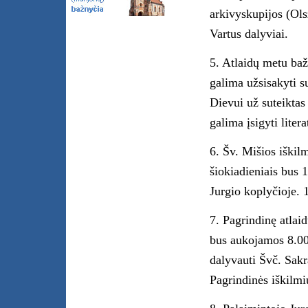
arkivyskupijos (Ols
Vartus dalyviai.
5. Atlaidų metu baž
galima užsisakyti s
Dievui už suteiktas
galima įsigyti liter
6. Šv. Mišios iškil
šiokiadieniais bus 
Jurgio koplyčioje. 
7. Pagrindinę atlai
bus aukojamos 8.00,
dalyvauti Švč. Sakr
Pagrindinės iškilmi