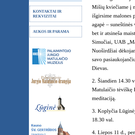
Mišių kviečiame į n
KONTAKTAI IR
išgirsime malones 
REKVIZITAI
agapė – suneštinės 
AUKOS IR PARAMA
bet ir atsineša mai
Simučiai, UAB „Mar
Nuoširdžiai dėkojam
savo pasiaukojančiu
Dievas.
2. Šiandien 14.30 v
Matulaičio tėviškę 
meditaciją.
3. Koplyčia Lūginėj
18.30 val.
4. Liepos 11 d., pe