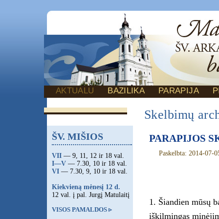
AKTUALU
BAZILIKA
PARAPIJA
P
Skelbimų arc
ŠV. MIŠIOS
PARAPIJOS SKE
Paskelbta: 2014-07-0
VII
— 9, 11, 12 ir 18 val.
I—V
— 7.30, 10 ir 18 val.
VI
— 7.30, 9, 10 ir 18 val.
Kiekvieną mėnesį 12 d.
12 val. į pal. Jurgį Matulaitį
1. Šiandien mūsų ba
VISOS PAMALDOS ▹
iškilmingas minėjim