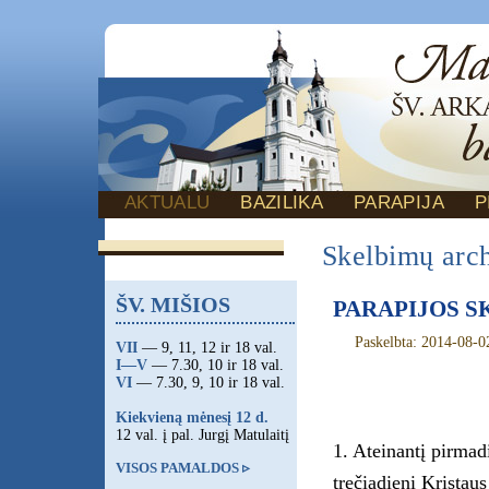
AKTUALU
BAZILIKA
PARAPIJA
P
Skelbimų arc
ŠV. MIŠIOS
PARAPIJOS SKE
Paskelbta: 2014-08-0
VII
— 9, 11, 12 ir 18 val.
I—V
— 7.30, 10 ir 18 val.
VI
— 7.30, 9, 10 ir 18 val.
Kiekvieną mėnesį 12 d.
12 val. į pal. Jurgį Matulaitį
1. Ateinantį pirmad
VISOS PAMALDOS ▹
trečiadienį Kristau