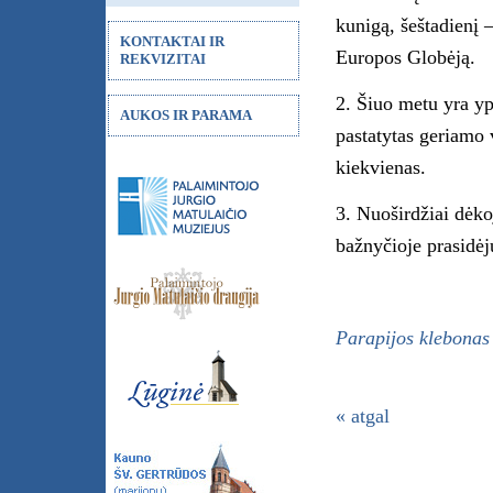
kunigą, šeštadienį 
KONTAKTAI IR
Europos Globėją.
REKVIZITAI
2. Šiuo metu yra yp
AUKOS IR PARAMA
pastatytas geriamo 
kiekvienas.
3. Nuoširdžiai dėko
bažnyčioje prasidėj
Parapijos klebonas
« atgal