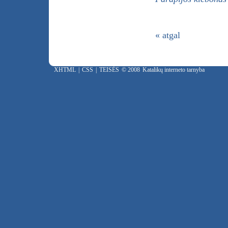
« atgal
XHTML
|
CSS
|
TEISĖS
© 2008
Katalikų interneto tarnyba