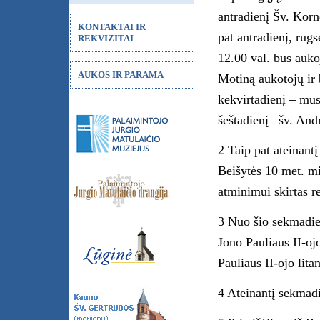
antradienį Šv. Korn
KONTAKTAI IR
pat antradienį, rug
REKVIZITAI
12.00 val. bus auk
AUKOS IR PARAMA
Motiną aukotojų ir 
kekvirtadienį – mū
šeštadienį– šv. And
2 Taip pat ateinantį
Beišytės 10 met. mi
atminimui skirtas r
3 Nuo šio sekmadien
Jono Pauliaus II-oj
Pauliaus II-ojo lit
4 Ateinantį sekmadi