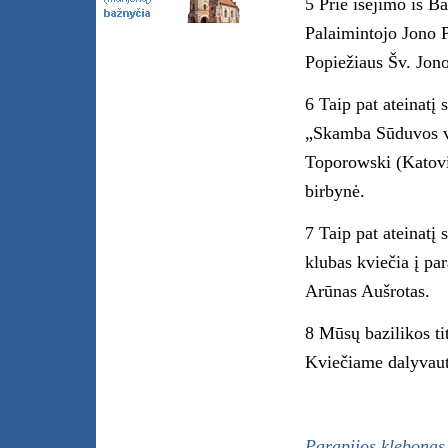
5 Prie išėjimo iš B
Palaimintojo Jono P
Popiežiaus Šv. Jono 
6 Taip pat ateinatį
„Skamba Sūduvos va
Toporowski (Katovi
birbynė.
7 Taip pat ateinatį
klubas kviečia į par
Arūnas Aušrotas.
8 Mūsų bazilikos ti
Kviečiame dalyvaut
Parapijos klebonas