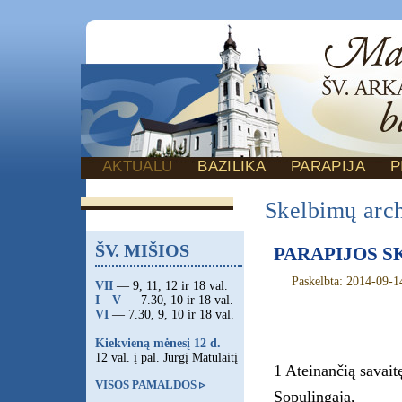
AKTUALU
BAZILIKA
PARAPIJA
P
Skelbimų arc
ŠV. MIŠIOS
PARAPIJOS SKE
Paskelbta: 2014-09-1
VII
— 9, 11, 12 ir 18 val.
I—V
— 7.30, 10 ir 18 val.
VI
— 7.30, 9, 10 ir 18 val.
Kiekvieną mėnesį 12 d.
12 val. į pal. Jurgį Matulaitį
1 Ateinančią savai
VISOS PAMALDOS ▹
Sopulingąją,