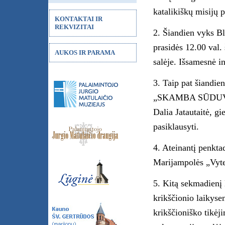
katalikiškų misijų p
KONTAKTAI IR
REKVIZITAI
2. Šiandien vyks B
prasidės 12.00 val.
AUKOS IR PARAMA
salėje. Išsamesnė i
3. Taip pat šiandien
„SKAMBA SŪDUVOS
Dalia Jatautaitė, g
pasiklausyti.
4. Ateinantį penkta
Marijampolės „Vyten
5. Kitą sekmadienį 
krikščionio laikyse
krikščioniško tikėj