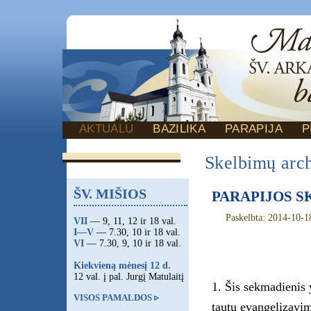
AKTUALU
BAZILIKA
PARAPIJA
P
Skelbimų arc
ŠV. MIŠIOS
PARAPIJOS SKE
Paskelbta: 2014-10-1
VII
— 9, 11, 12 ir 18 val.
I—V
— 7.30, 10 ir 18 val.
VI
— 7.30, 9, 10 ir 18 val.
Kiekvieną mėnesį 12 d.
12 val. į pal. Jurgį Matulaitį
1. Šis sekmadienis
VISOS PAMALDOS ▹
tautų evangelizavim