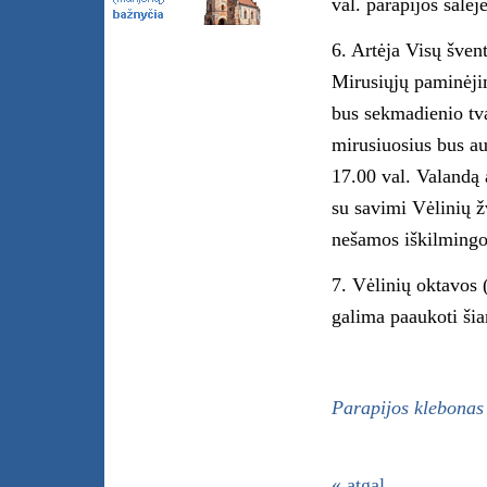
val. parapijos salėje
6. Artėja Visų švent
Mirusiųjų paminėji
bus sekmadienio tva
mirusiuosius bus au
17.00 val. Valandą 
su savimi Vėlinių žv
nešamos iškilmingoj
7. Vėlinių oktavos 
galima paaukoti šia
Parapijos klebonas
« atgal