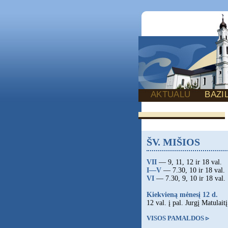
AKTUALU
BAZI
ŠV. MIŠIOS
VII
— 9, 11, 12 ir 18 val.
I—V
— 7.30, 10 ir 18 val.
VI
— 7.30, 9, 10 ir 18 val.
Kiekvieną mėnesį 12 d.
12 val. į pal. Jurgį Matulaitį
VISOS PAMALDOS ▹