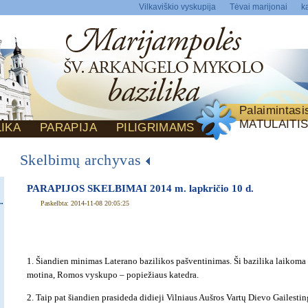
Vilkaviškio vyskupija
Tėvai marijonai
ka
Palaimintas
MATULAITI
LIKA
PARAPIJA
PILIGRIMAMS
Skelbimų archyvas
PARAPIJOS SKELBIMAI 2014 m. lapkričio 10 d.
Paskelbta: 2014-11-08 20:05:25
1. Šiandien minimas Laterano bazilikos pašventinimas. Ši bazilika laikom
motina, Romos vyskupo – popiežiaus katedra.
2. Taip pat šiandien prasideda didieji Vilniaus Aušros Vartų Dievo Gailesti