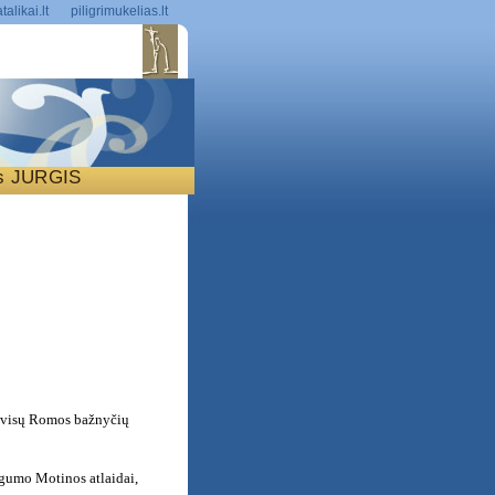
talikai.lt
piligrimukelias.lt
is JURGIS
S
a visų Romos bažnyčių
ngumo Motinos atlaidai,