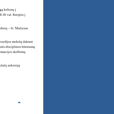
gą kelionę į
.30 val. Kreiptis į
dienį – šv. Martynas
losofijos mokslų daktare
enės disciplinos būtinumą
formacijos skelbimų
tulaitį aukotojų