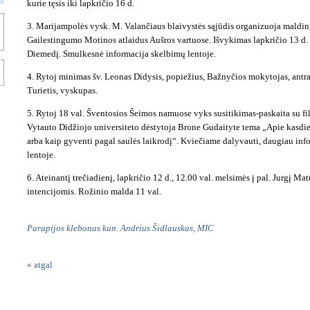
kurie tęsis iki lapkričio 16 d.
3. Marijampolės vysk. M. Valančiaus blaivystės sąjūdis organizuoja maldin
Gailestingumo Motinos atlaidus Aušros vartuose. Išvykimas lapkričio 13 d. 8
Diemedį. Smulkesnė informacija skelbimų lentoje.
4. Rytoj minimas šv. Leonas Didysis, popiežius, Bažnyčios mokytojas, antra
Turietis, vyskupas.
5. Rytoj 18 val. Šventosios Šeimos namuose vyks susitikimas-paskaita su fi
Vytauto Didžiojo universiteto dėstytoja Brone Gudaityte tema „Apie kasdi
arba kaip gyventi pagal saulės laikrodį“. Kviečiame dalyvauti, daugiau in
lentoje.
6. Ateinantį trečiadienį, lapkričio 12 d., 12.00 val. melsimės į pal. Jurgį Ma
intencijomis. Rožinio malda 11 val.
Parapijos klebonas kun. Andrius Šidlauskas, MIC
« atgal