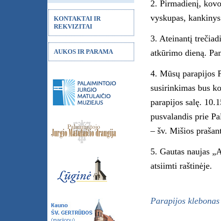
2. Pirmadienį, kovo
vyskupas, kankinys
KONTAKTAI IR
REKVIZITAI
3. Ateinantį trečia
AUKOS IR PARAMA
atkūrimo dieną. Pa
4. Mūsų parapijos P
susirinkimas bus ko
parapijos salę. 10.
pusvalandis prie Pa
– šv. Mišios prašan
5. Gautas naujas „
atsiimti raštinėje.
Parapijos klebonas