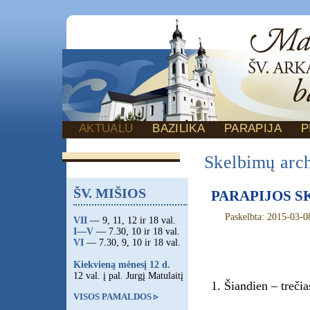
AKTUALU
BAZILIKA
PARAPIJA
P
Skelbimų arc
ŠV. MIŠIOS
PARAPIJOS SK
Paskelbta: 2015-03-0
VII
— 9, 11, 12 ir 18 val.
I—V
— 7.30, 10 ir 18 val.
VI
— 7.30, 9, 10 ir 18 val.
Kiekvieną mėnesį 12 d.
12 val. į pal. Jurgį Matulaitį
1. Šiandien – treči
VISOS PAMALDOS ▹