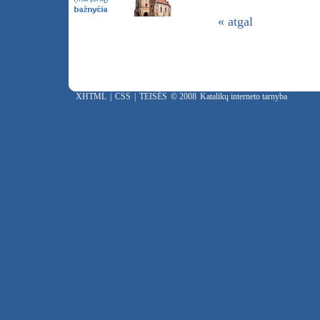
« atgal
XHTML
|
CSS
|
TEISĖS
© 2008
Katalikų interneto tarnyba