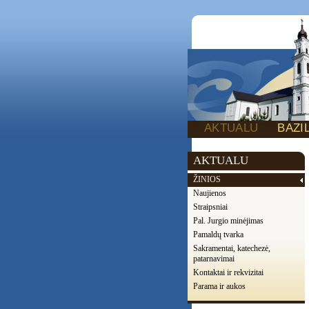
AKTUALU
BAZI
AKTUALU
ŽINIOS
Naujienos
Straipsniai
Pal. Jurgio minėjimas
Pamaldų tvarka
Sakramentai, katechezė,
patarnavimai
Kontaktai ir rekvizitai
Parama ir aukos