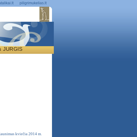
talikai.lt
piligrimukelias.lt
is JURGIS
S
 jaunimas kviečia 2014 m.