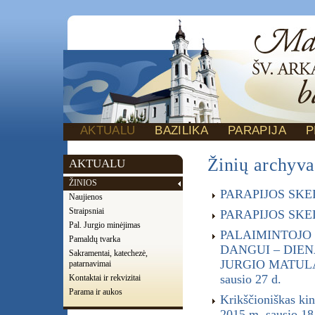
AKTUALU
BAZILIKA
PARAPIJA
P
Žinių archyva
AKTUALU
ŽINIOS
PARAPIJOS SKELB
Naujienos
Straipsniai
PARAPIJOS SKELB
Pal. Jurgio minėjimas
PALAIMINTOJO 
Pamaldų tvarka
DANGUI – DIEN
Sakramentai, katechezė,
JURGIO MATULA
patarnavimai
sausio 27 d.
Kontaktai ir rekvizitai
Parama ir aukos
Krikščioniškas kin
2015 m. sausio 18 