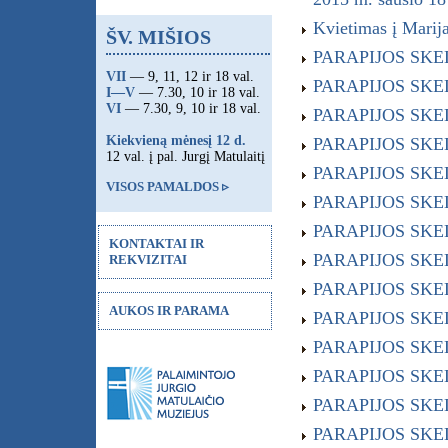
Kvietimas į Marij
ŠV. MIŠIOS
PARAPIJOS SKELB
VII
— 9, 11, 12 ir 18 val.
PARAPIJOS SKELB
I—V
— 7.30, 10 ir 18 val.
VI
— 7.30, 9, 10 ir 18 val.
PARAPIJOS SKELB
Kiekvieną mėnesį 12 d.
PARAPIJOS SKELB
12 val. į pal. Jurgį Matulaitį
PARAPIJOS SKELB
VISOS PAMALDOS ▹
PARAPIJOS SKELB
PARAPIJOS SKELB
KONTAKTAI IR
PARAPIJOS SKELB
REKVIZITAI
PARAPIJOS SKELB
AUKOS IR PARAMA
PARAPIJOS SKELB
PARAPIJOS SKELB
PARAPIJOS SKELB
PARAPIJOS SKELB
PARAPIJOS SKELB