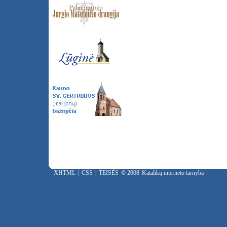
XHTML
|
CSS
|
TEISĖS
© 2008
Katalikų interneto tarnyba