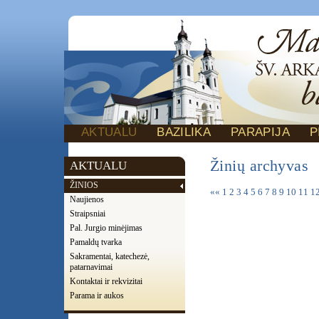
AKTUALU
BAZILIKA
PARAPIJA
P
Žinių archyvas
AKTUALU
ŽINIOS
««
1
2
3
4
5
6
7
8
9
10
11
1
Naujienos
Straipsniai
Pal. Jurgio minėjimas
Pamaldų tvarka
Sakramentai, katechezė,
patarnavimai
Kontaktai ir rekvizitai
Parama ir aukos