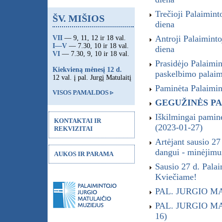
Trečioji Palaimi
ŠV. MIŠIOS
diena
Antroji Palaimin
VII
— 9, 11, 12 ir 18 val.
I—V
— 7.30, 10 ir 18 val.
diena
VI
— 7.30, 9, 10 ir 18 val.
Prasidėjo Palai
Kiekvieną mėnesį 12 d.
paskelbimo palaimi
12 val. į pal. Jurgį Matulaitį
Paminėta Palaimin
VISOS PAMALDOS ▹
GEGUŽINĖS P
Iškilmingai pamin
KONTAKTAI IR
(2023-01-27)
REKVIZITAI
Artėjant sausio 27
dangui - minėjimui
AUKOS IR PARAMA
Sausio 27 d. Pala
Kviečiame!
PAL. JURGIO MA
PAL. JURGIO MA
16)