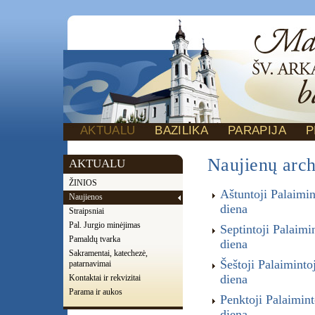
AKTUALU
BAZILIKA
PARAPIJA
P
Naujienų arc
AKTUALU
ŽINIOS
Aštuntoji Palaim
Naujienos
diena
Straipsniai
Pal. Jurgio minėjimas
Septintoji Palai
Pamaldų tvarka
diena
Sakramentai, katechezė,
Šeštoji Palaimin
patarnavimai
diena
Kontaktai ir rekvizitai
Parama ir aukos
Penktoji Palaimi
diena